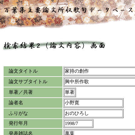
論文タイトル
家持の創作
論文サブタイトル
興中所作歌
単著／共著
単著
論者名
小野寛
ふりがな
おのひろし
発行年月
1998/7
発表雑誌名
萬葉