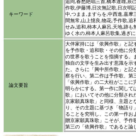
追同,春愁絶唱三首,橋本達雄,辰
作歌,伊藤博,日次無記歌,日次明記
キーワード
中,つまま,ますらを,中西進,嘉摩
間無常,山上憶良,物花,予作歌,追
せみ,追和,柿本人麻呂,天地,跡も
ゆく水の,柿本人麻呂歌集,過ぎに
大伴家持には「依興作歌」と記
を予作歌・追和歌・その他に分
の世界を歌うことを指摘する。
独自の文学を生み出す意識を示
た。さらに「興中所作歌」と記
察を行い、第二作は予作歌、第
「依興作歌」の二大柱がここに
論文要旨
明らかにする。第一作に関して
歌」においてその他に分類され
京家願真珠歌」と同様、主題と
り、その主題に基づき「物語り
ることを究明し、この第一作お
贈京家願真珠歌」こそが、予作
第三の「依興作歌」であると論じ