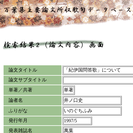
論文タイトル
「紀伊国問答歌」について
論文サブタイトル
単著／共著
単著
論者名
井ノ口史
ふりがな
いのぐちふみ
発行年月
1997/5
発表雑誌名
萬葉