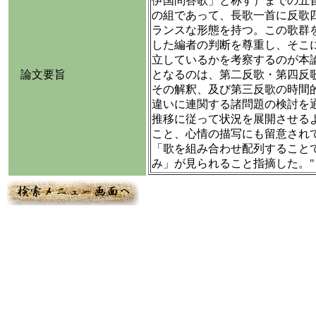
伊国問答歌」と称す）までの五
の組であって、長歌一首に反歌
ランスな形態を持つ。この歌群
した編者の判断を尊重し、そこ
立しているかを考察するのが本
論文要旨
となるのは、第二反歌・第四反
その解釈、及び第三反歌の時間
違いに連関する諸問題の検討を
推移に従って状況を展開させる
こと、心情の描写にも留意され
「歌を組み合わせ配列すること
み」が見られること指摘した。"