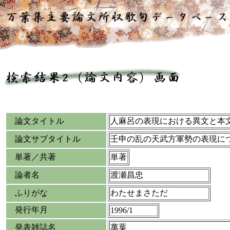
論文タイトル
人麻呂の表現における異文と本
論文サブタイトル
壬申の乱の天武方軍勢の表現に
単著／共著
単著
論者名
渡瀬昌忠
ふりがな
わたせまさただ
発行年月
1996/1
発表雑誌名
萬葉