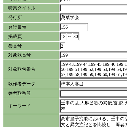
特集タイトル
発行所
萬葉学会
発行番号
156
掲載頁
18
～
30
巻番号
2
対象歌番号
199
199-43,199-44,199-45,199-46,199-1
対象歌句番号
50,199-51,199-52,199-53,199-54,19
57,199-58,199-59,199-60,199-61,19
歌作者データ
柿本人麻呂
参考歌番号
壬申の乱,人麻呂歌の異伝,雷,虎,
キーワード
林
高市皇子挽歌における、壬申の
文と異文注記とを比較し、両者