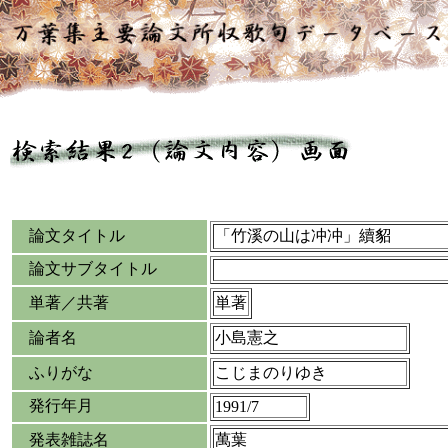
論文タイトル
「竹溪の山は冲冲」續貂
論文サブタイトル
単著／共著
単著
論者名
小島憲之
ふりがな
こじまのりゆき
発行年月
1991/7
発表雑誌名
萬葉