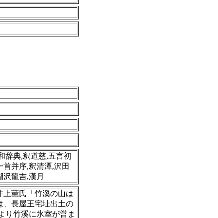
漢和辞典,釈道慈,五言初
首并序,釈清潭,沢田
楜沢龍吉,漢月
井上薫氏「竹溪の山は
は、長屋王宅址出土の
により竹溪に氷室が営ま