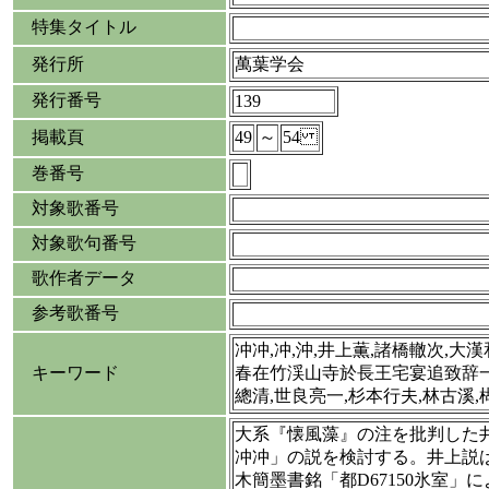
特集タイトル
発行所
萬葉学会
発行番号
139
掲載頁
49
～
54
巻番号
対象歌番号
対象歌句番号
歌作者データ
参考歌番号
冲冲,冲,沖,井上薫,諸橋轍次,大
キーワード
春在竹渓山寺於長王宅宴追致辞一
總清,世良亮一,杉本行夫,林古溪,
大系『懐風藻』の注を批判した
冲冲」の説を検討する。井上説
木簡墨書銘「都D67150氷室」