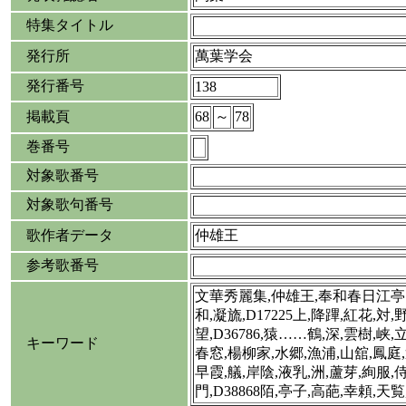
特集タイトル
発行所
萬葉学会
発行番号
138
掲載頁
68
～
78
巻番号
対象歌番号
対象歌句番号
歌作者データ
仲雄王
参考歌番号
文華秀麗集,仲雄王,奉和春日江亭
和,凝旒,D17225上,降蹕,紅花,対
望,D36786,猿……鶴,深,雲樹,峡,
キーワード
春窓,楊柳家,水郷,漁浦,山舘,鳳庭,
早霞,艤,岸陰,液乳,洲,蘆芽,絢服,
門,D38868陌,亭子,高葩,幸頼,天