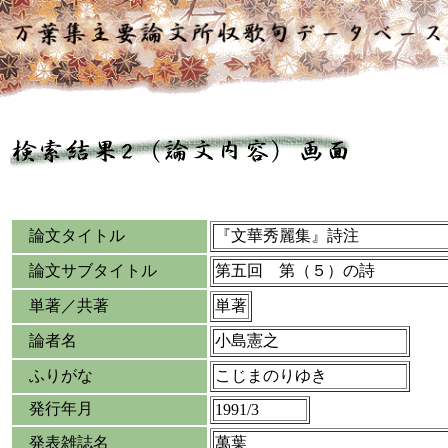
論文タイトル
『文華秀麗集』詩注
論文サブタイトル
第五回 第（５）の詩
単著／共著
単著
論者名
小島憲之
ふりがな
こじまのりゆき
発行年月
1991/3
発表雑誌名
萬葉