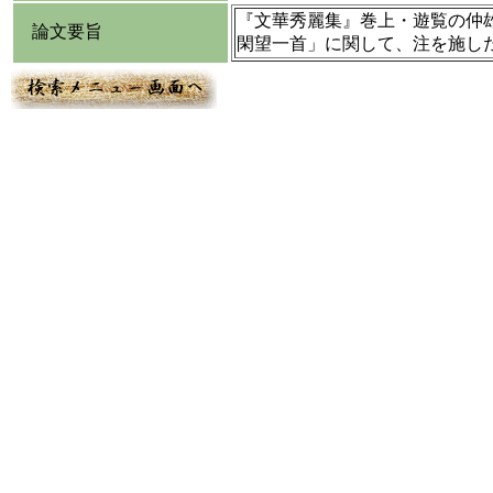
『文華秀麗集』巻上・遊覧の仲
論文要旨
閑望一首」に関して、注を施した