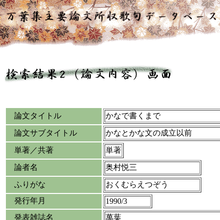
論文タイトル
かなで書くまで
論文サブタイトル
かなとかな文の成立以前
単著／共著
単著
論者名
奥村悦三
ふりがな
おくむらえつぞう
発行年月
1990/3
発表雑誌名
萬葉