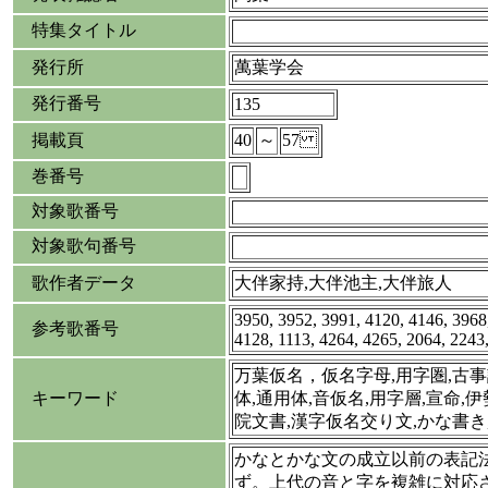
特集タイトル
発行所
萬葉学会
発行番号
135
掲載頁
40
～
57
巻番号
対象歌番号
対象歌句番号
歌作者データ
大伴家持,大伴池主,大伴旅人
3950, 3952, 3991, 4120, 4146, 3968
参考歌番号
4128, 1113, 4264, 4265, 2064, 2243
万葉仮名，仮名字母,用字圏,古事
キーワード
体,通用体,音仮名,用字層,宣命,
院文書,漢字仮名交り文,かな書き
かなとかな文の成立以前の表記
ず。上代の音と字を複雑に対応