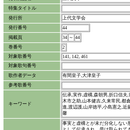
特集タイトル
発行所
上代文学会
発行番号
44
掲載頁
34
～
44
巻番号
2
対象歌番号
141, 142, 461
対象歌句番号
歌作者データ
有間皇子,大津皇子
参考歌番号
伝承,実作,虚構,森朝男,折口信夫
木市之助,山本健吉,久来常民,都
キーワード
進,渡辺護,山岸徳平,小島憲之,近
馨
事実と虚構とが未だ分化しない
として伝承され、受け取られて