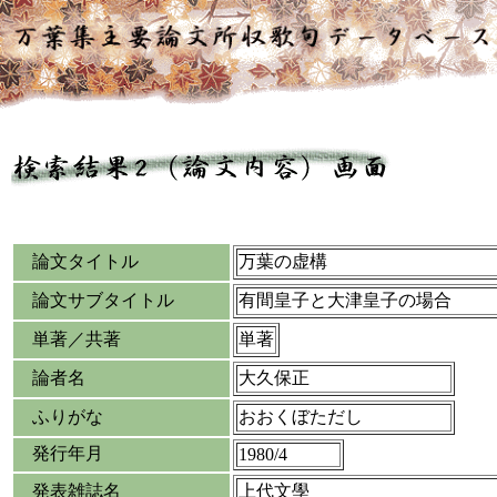
論文タイトル
万葉の虚構
論文サブタイトル
有間皇子と大津皇子の場合
単著／共著
単著
論者名
大久保正
ふりがな
おおくぼただし
発行年月
1980/4
発表雑誌名
上代文學