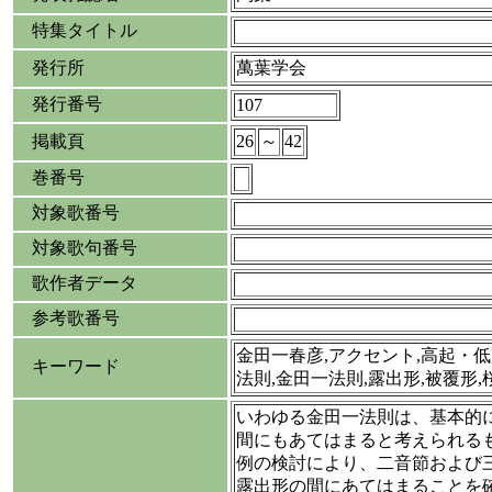
特集タイトル
発行所
萬葉学会
発行番号
107
掲載頁
26
～
42
巻番号
対象歌番号
対象歌句番号
歌作者データ
参考歌番号
金田一春彦,アクセント,高起・
キーワード
法則,金田一法則,露出形,被覆形,
いわゆる金田一法則は、基本的
間にもあてはまると考えられる
例の検討により、二音節および
露出形の間にあてはまることを