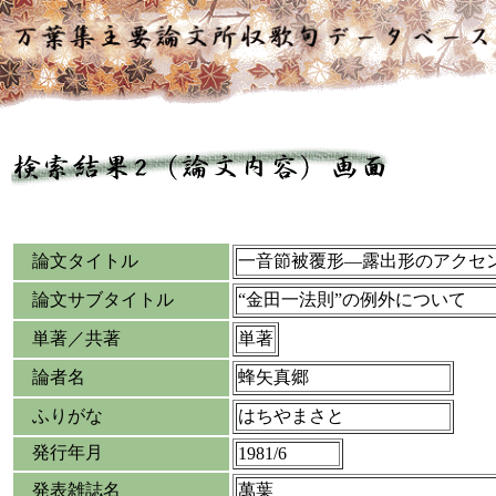
論文タイトル
一音節被覆形―露出形のアクセ
論文サブタイトル
“金田一法則”の例外について
単著／共著
単著
論者名
蜂矢真郷
ふりがな
はちやまさと
発行年月
1981/6
発表雑誌名
萬葉