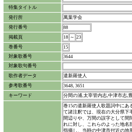
特集タイトル
発行所
萬葉学会
発行番号
88
掲載頁
18
～
23
巻番号
15
対象歌番号
3644
対象歌句番号
歌作者データ
遣新羅使人
参考歌番号
3648, 3651
キーワード
分間の浦,太宰管内志,中津市志,
巻15の遣新羅使人歌題詞中にあ
て諸注釈では、現在の大分県下
間辺りや、万間の誤字として間
れに対し、これらのよった地名
指摘し、当時の中津市付近の地