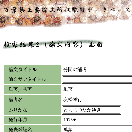
論文タイトル
分間の浦考
論文サブタイトル
単著／共著
単著
論者名
友松孝行
ふりがな
ともまつたかゆき
発行年月
1975/6
発表雑誌名
萬葉