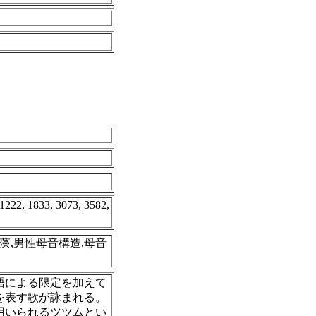
 1222, 1833, 3073, 3582,
マ,藻,男性母音構造,母音
語による限定を加えて
を表す歌が詠まれる。
用いられるツツムとい