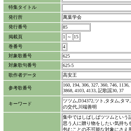
特集タイトル
発行所
萬葉学会
発行番号
85
掲載頁
1
～
15
巻番号
4
対象歌番号
625
対象歌句番号
625-5
歌作者データ
高安王
160, 194, 306, 327, 360, 746, 1136,
参考歌番号
3868, 4103, 4133, 記歌謡30, 37
ツツム,D34372,ツト,タタム,タ
キーワード
の交代,川端善明
集中ではしばしばツツムという
思う人に贈り物をしたい気持ち
包むことの不可能な対象にさえ