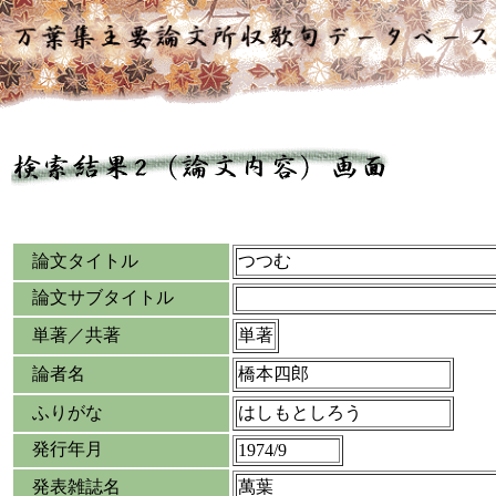
論文タイトル
つつむ
論文サブタイトル
単著／共著
単著
論者名
橋本四郎
ふりがな
はしもとしろう
発行年月
1974/9
発表雑誌名
萬葉