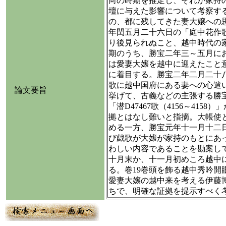
向の時期を推定し、それが家持
壇に与えた影響について考察す
の、都に残してきた妻大嬢への
年閏五月二十六日の「庭中花作歌（
り後見られぬこと、越中時代の
期のうち、勝宝二年三～五月に
は愛妻大嬢を越中に迎えたこと
に着目する。勝宝二年二月二十八日
歌に越中国府にある妻への心遣
論文要旨
挙げて、古義などの主張する勝
「潜D47467歌（4156～415
拠とはなし難いと指摘。大帳使
める一方、勝宝元年十一月十二
び戯歌が大嬢が家持のもとにあ
わしい内容であることを勘案し
十月末か、十一月初めころ越中
る。巻19巻頭を飾る越中秀吟開
愛妻大嬢の越中来を考える伊藤
ちで、明確な証拠を提示すべく