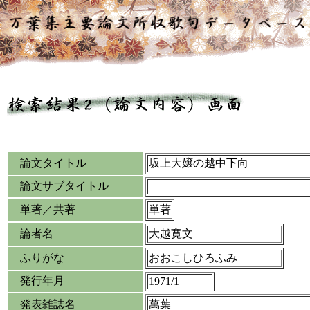
論文タイトル
坂上大嬢の越中下向
論文サブタイトル
単著／共著
単著
論者名
大越寛文
ふりがな
おおこしひろふみ
発行年月
1971/1
発表雑誌名
萬葉