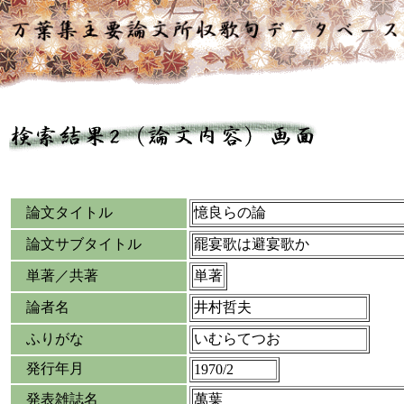
論文タイトル
憶良らの論
論文サブタイトル
罷宴歌は避宴歌か
単著／共著
単著
論者名
井村哲夫
ふりがな
いむらてつお
発行年月
1970/2
発表雑誌名
萬葉