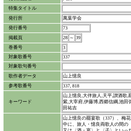
特集タイトル
発行所
萬葉学会
発行番号
73
掲載頁
28
～
39
巻番号
3
対象歌番号
337
対象歌句番号
歌作者データ
山上憶良
参考歌番号
337, 818
山上憶良,大伴旅人,天平,讃酒歌,
キーワード
紫,大宰府,伊藤博,西郷信綱,池田
田祐吉
山上憶良の罷宴歌（337）、梅花
中に、旅人・憶良両歌人の間の
又は〈酒・宴〉と〈子〉といっ