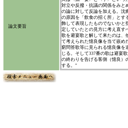
対立や反撥・抗議の関係をみと
の論に対して反論を加える。沈
の原因を「飲食の招く所」とす
飾して表現したものでないかと
論文要旨
定していたとの見方に考え直す
歌を避宴歌と解して来たのは、
て考えられた憶良像を当て嵌め
窮問答歌等に見られる憶良像を
じる。そして337番の歌は避宴
の終わりを告げる客側（憶良）
する。"