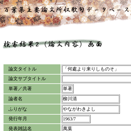
論文タイトル
「何處より来りしものそ」
論文サブタイトル
単著／共著
単著
論者名
柳川清
ふりがな
やながわきよし
発行年月
1963/7
発表雑誌名
萬葉