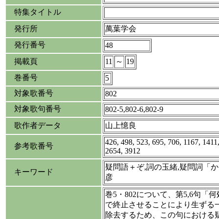
特集タイトル
発行所
萬葉学会
発行番号
48
掲載頁
11
～
19
巻番号
5
対象歌番号
802
対象歌句番号
802-5,802-6,802-9
歌作者データ
山上憶良
426, 498, 523, 695, 706, 1167, 1411
参考歌番号
2654, 3912
疑問語＋ぞ,詞の玉緒,疑問詞「か
キーワード
彦
巻5・802について、第5,6句
で終止させることにより生ずる
除去するため、この句における