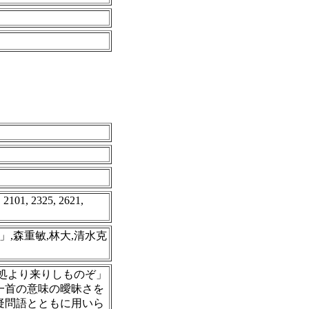
, 2101, 2325, 2621,
」,森重敏,林大,清水克
「何処より来りしものぞ」
一首の意味の曖昧さを
疑問語とともに用いら