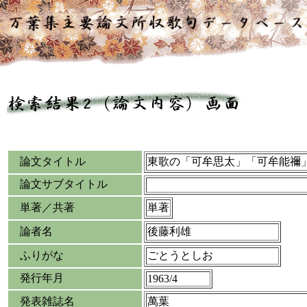
論文タイトル
東歌の「可牟思太」「可牟能禰
論文サブタイトル
単著／共著
単著
論者名
後藤利雄
ふりがな
ごとうとしお
発行年月
1963/4
発表雑誌名
萬葉