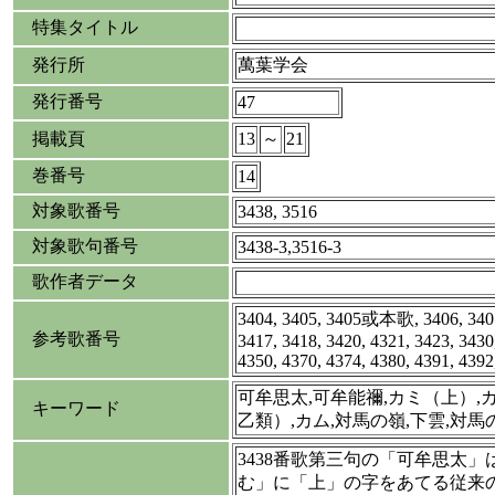
特集タイトル
発行所
萬葉学会
発行番号
47
掲載頁
13
～
21
巻番号
14
対象歌番号
3438, 3516
対象歌句番号
3438-3,3516-3
歌作者データ
3404, 3405, 3405或本歌, 3406, 3407,
参考歌番号
3417, 3418, 3420, 4321, 3423, 3430
4350, 4370, 4374, 4380, 4391, 4392
可牟思太,可牟能禰,カミ（上）,
キーワード
乙類）,カム,対馬の嶺,下雲,対馬
3438番歌第三句の「可牟思太
む」に「上」の字をあてる従来