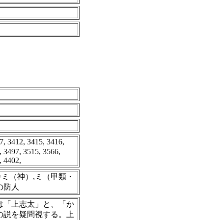
 3412, 3415, 3416,
, 3497, 3515, 3566,
, 4402,
カミ（神）,ミ（甲類・
の防人
」は「上志太」と、「か
の説を疑問視する。上