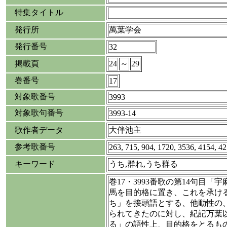
特集タイトル
発行所
萬葉学会
発行番号
32
掲載頁
24
～
29
巻番号
17
対象歌番号
3993
対象歌句番号
3993-14
歌作者データ
大伴池主
参考歌番号
263, 715, 904, 1720, 3536, 4154, 4
キーワード
うち,群れ,うち群る
巻17・3993番歌の第14句目
馬を目的格に置き、これを承け
ち」を接頭語とする、他動性の
られてきたのに対し、紀記万葉
る」の語性上、目的格をとるも