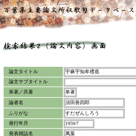
論文タイトル
宇麻宇知牟禮底
論文サブタイトル
単著／共著
単著
論者名
須田善四郎
ふりがな
すだぜんしろう
発行年月
1959/7
発表雑誌名
萬葉