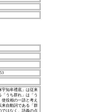
253
「宇麻宇知牟禮底」は従来
る「うち群れ」は「う
、使役相の一語と考え
以来自動詞である「群
のではなく、語義の点