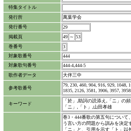
特集タイトル
発行所
萬葉学会
発行番号
29
掲載頁
49
～
53
巻番号
3
対象歌番号
444
対象歌句番号
444-4,444-5
歌作者データ
大伴三中
79, 230, 460, 904, 916, 929, 1048, 
参考歌番号
1835, 2126, 3581, 3906, 3957, 395
「於」,助詞の読添え,「ニ」の頻
キーワード
「ニ」,「ト」,山田孝雄
巻3・444番歌の第五句につい
う言い方の問題から訓みを決定
「ニ」と、引用を示す「ト」以