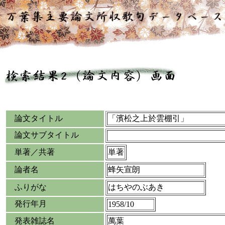
論文タイトル
「濱松之上於雲棚引」
論文サブタイトル
単著／共著
単著
論者名
蜂矢宣朗
ふりがな
はちやのぶあき
発行年月
1958/10
発表雑誌名
萬葉