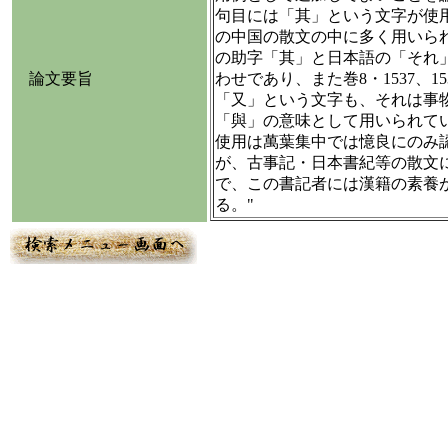
句目には「其」という文字が使
の中国の散文の中に多く用いら
の助字「其」と日本語の「それ
論文要旨
わせであり、また巻8・1537、1
「又」という文字も、それは事
「與」の意味として用いられて
使用は萬葉集中では憶良にのみ
が、古事記・日本書紀等の散文
で、この書記者には漢籍の素養
る。"