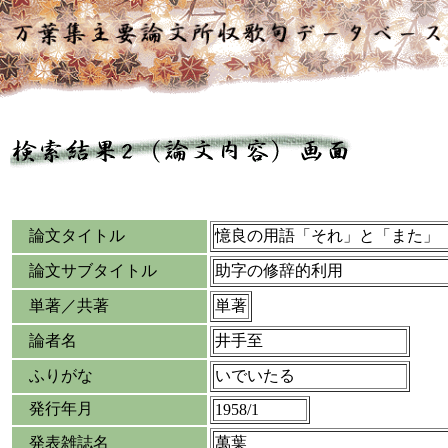
論文タイトル
憶良の用語「それ」と「また」
論文サブタイトル
助字の修辞的利用
単著／共著
単著
論者名
井手至
ふりがな
いでいたる
発行年月
1958/1
発表雑誌名
萬葉