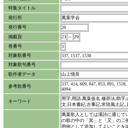
特集タイトル
発行所
萬葉学会
発行番号
26
掲載頁
23
～
29
巻番号
3
対象歌番号
337, 1537, 1538
対象歌句番号
歌作者データ
山上憶良
337, 414, 609, 847, 853, 891, 1518,
参考歌番号
4094
用字,用語,萬葉仮名,修辞法,助字,
キーワード
文,日本書紀,古事記,常陸風土記
萬葉歌人としては漢詩に通じて
の歌の中の「其」と「又」の二
用例として追加してよいことを論