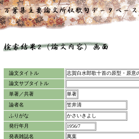
論文タイトル
志賀白水郎歌十首の原型・原意
論文サブタイトル
単著／共著
単著
論者名
笠井清
ふりがな
かさいきよし
発行年月
1956/7
発表雑誌名
萬葉