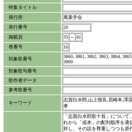
特集タイトル
発行所
萬葉学会
発行番号
20
掲載頁
35
～
41
巻番号
16
3860, 3861, 3862, 3863, 3864, 3865
対象歌番号
3869
対象歌句番号
歌作者データ
参考歌番号
志賀白水郎,山上憶良,尼崎本,澤
キーワード
孝
「志賀白水郎歌十首」について
れから「或本」の配列順序を適
対し、その説を尊重しつつも原