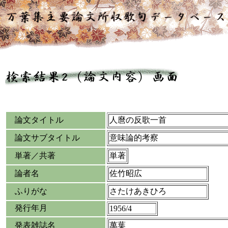
論文タイトル
人麿の反歌一首
論文サブタイトル
意味論的考察
単著／共著
単著
論者名
佐竹昭広
ふりがな
さたけあきひろ
発行年月
1956/4
発表雑誌名
萬葉