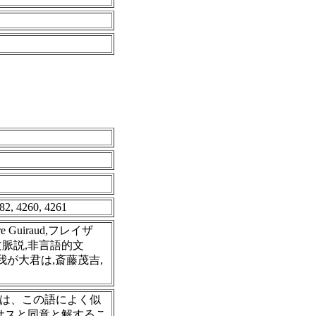
182, 4260, 4261
 Guiraud,フレイザ
文脈説,非言語的文
,我が大君は,斎藤茂吉,
スは、この語によく似
サスと同意と解するこ