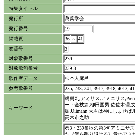
特集タイトル
発行所
萬葉学会
発行番号
19
掲載頁
36
～
41
巻番号
3
対象歌番号
239
対象歌句番号
239-3
歌作者データ
柿本人麻呂
参考歌番号
235, 238, 241, 3917, 3918, 4013, 4
網爾刺,アミサス,アミニサス,Pierre
ー・金枝篇,柳田国男,佐佐木理,
キーワード
脈,Uiimann,大君は神にしませば
高木市之助
巻3・239番歌の第3句アミニサ
た《網を張り設ける》意のアミ