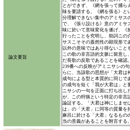
とができず、《網を張って捕ら
味を要請する。《網を張る》と
分理解できない集中のアミサス
で、《張り設ける》意のアミサ
味に於いて意味変化を遂げ、《
行ったことを究明し、助詞ニの
サスこそその蓋然性の顕現形で
以外の意味ではあり得ないこと
この歌の非言語的文脈に留意し
論文要旨
だ長歌の反歌であることを確認
239番への反映がアミニサシの
らに、当該歌の思想が「大君は
成句による型と本質的に同じで
の成句を短く「我が大君は」と
ニサシの一句を正面に打ち出し
が、この狩猟という特定の非言
論証する。「大君は神にしませ
は」の「大君」に同等の質量を
麻呂に於ける「大君」なるもの
当の意義があることを附言する。