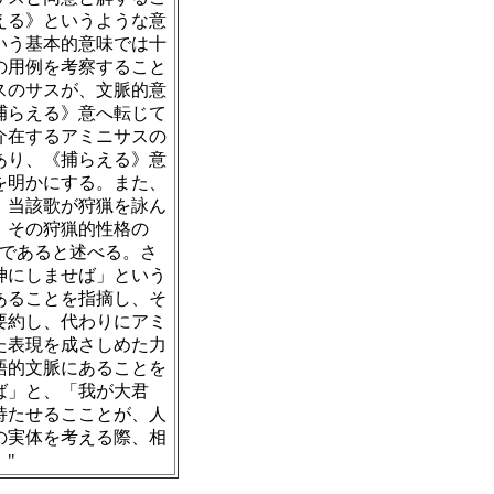
える》というような意
いう基本的意味では十
の用例を考察すること
スのサスが、文脈的意
捕らえる》意へ転じて
介在するアミニサスの
あり、《捕らえる》意
を明かにする。また、
、当該歌が狩猟を詠ん
。その狩猟的性格の
句であると述べる。さ
神にしませば」という
あることを指摘し、そ
要約し、代わりにアミ
た表現を成さしめた力
語的文脈にあることを
ば」と、「我が大君
持たせるこことが、人
の実体を考える際、相
"