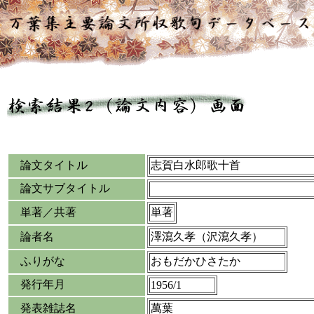
論文タイトル
志賀白水郎歌十首
論文サブタイトル
単著／共著
単著
論者名
澤瀉久孝（沢瀉久孝）
ふりがな
おもだかひさたか
発行年月
1956/1
発表雑誌名
萬葉