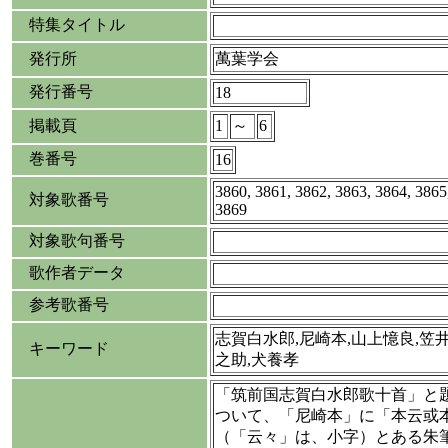
特集タイトル
発行所
萬葉学会
発行番号
18
掲載頁
1
～
6
巻番号
16
3860, 3861, 3862, 3863, 3864, 3865
対象歌番号
3869
対象歌句番号
歌作者データ
参考歌番号
志賀白水郎,尼崎本,山上憶良,笠
キーワード
之助,犬養孝
「筑前国志賀白水郎歌十首」と
ついて、「尼崎本」に「本云或
（「云々」は、小字）とある朱