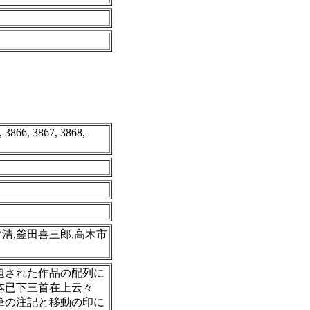
, 3866, 3867, 3868,
井清,釜田喜三郎,高木市
題された作品の配列に
本已下三首在上云々
筆の注記と移動の印に