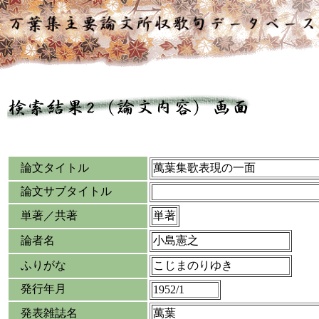
論文タイトル
萬葉集歌表現の一面
論文サブタイトル
単著／共著
単著
論者名
小島憲之
ふりがな
こじまのりゆき
発行年月
1952/1
発表雑誌名
萬葉