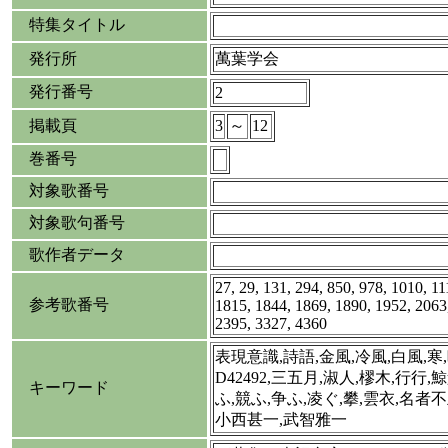
特集タイトル
発行所
萬葉学会
発行番号
2
掲載頁
3
～
12
巻番号
対象歌番号
対象歌句番号
歌作者データ
27, 29, 131, 294, 850, 978, 1010, 1
参考歌番号
1815, 1844, 1869, 1890, 1952, 2063
2395, 3327, 4360
表現意識,詩語,金風,冷風,白風,寒,
D42492,三五月,淑人,樛木,行行,鯨魚
キーワード
ふ,競ふ,争ふ,凌ぐ,攀,雲衣,名者
小西甚一,武智雅一