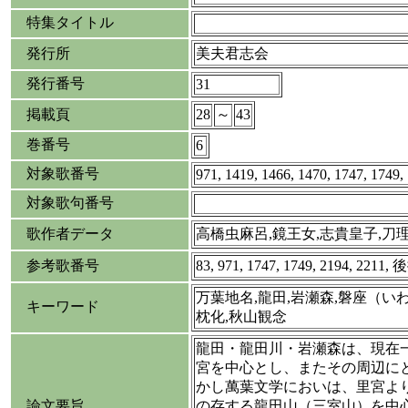
特集タイトル
発行所
美夫君志会
発行番号
31
掲載頁
28
～
43
巻番号
6
対象歌番号
971, 1419, 1466, 1470, 1747, 1749,
対象歌句番号
歌作者データ
高橋虫麻呂,鏡王女,志貴皇子,刀
参考歌番号
83, 971, 1747, 1749, 2194, 2211
万葉地名,龍田,岩瀬森,磐座（い
キーワード
枕化,秋山観念
龍田・龍田川・岩瀬森は、現在
宮を中心とし、またその周辺に
かし萬葉文学においは、里宮よ
論文要旨
の存する龍田山（三室山）を中