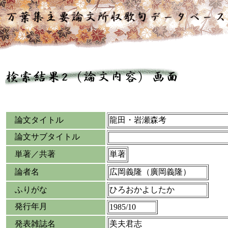
論文タイトル
龍田・岩瀬森考
論文サブタイトル
単著／共著
単著
論者名
広岡義隆（廣岡義隆）
ふりがな
ひろおかよしたか
発行年月
1985/10
発表雑誌名
美夫君志