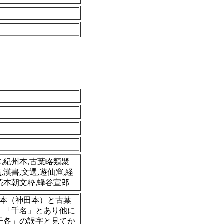
本,紀州本,古葉略類聚
,漢書,文選,遊仙窟,経
,続本朝文粋,蜂谷宣郎
州本（神田本）と古葉
、「千名」とあり他に
干各」の誤字と見てか