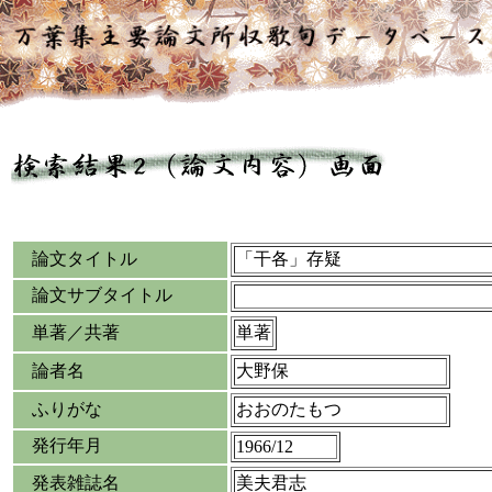
論文タイトル
「干各」存疑
論文サブタイトル
単著／共著
単著
論者名
大野保
ふりがな
おおのたもつ
発行年月
1966/12
発表雑誌名
美夫君志