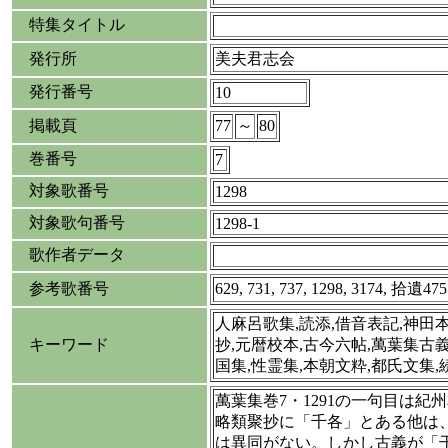
特集タイトル
発行所
美夫君志会
発行番号
10
掲載頁
77
～
80
巻番号
7
対象歌番号
1298
対象歌句番号
1298-1
歌作者データ
参考歌番号
629, 731, 737, 1298, 3174, 拾遺475
人麻呂歌集,読添,借音表記,神田
キーワード
抄,元暦校本,古今六帖,萬葉集古義
国集,性霊集,本朝文粋,都氏文集
萬葉集巻7・1291の一句目は紀
略類聚抄に「千各」とある他は
は異同がない。しかし古義が「