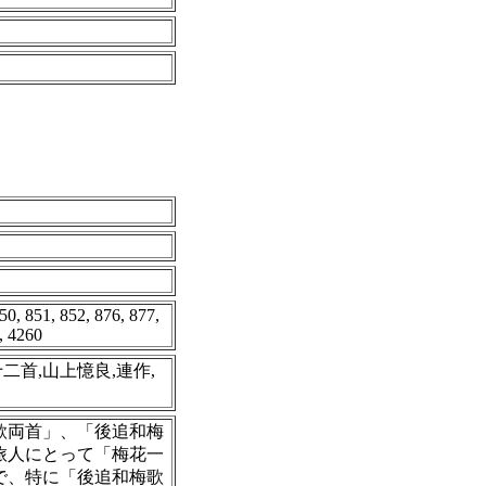
50, 851, 852, 876, 877,
, 4260
二首,山上憶良,連作,
歌両首」、「後追和梅
旅人にとって「梅花一
で、特に「後追和梅歌