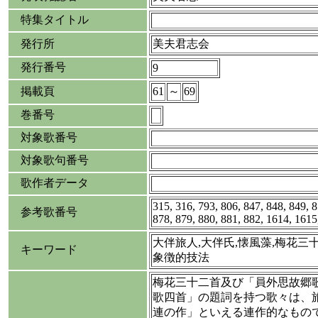
特集タイトル
発行所
美夫君志会
発行番号
9
掲載頁
61
～
69
巻番号
対象歌番号
対象歌句番号
歌作者データ
315, 316, 793, 806, 847, 848, 849, 8
参考歌番号
878, 879, 880, 881, 882, 1614, 1615
大伴旅人,大伴氏,懐風藻,梅花三十
キーワード
象徴的技法
梅花三十二首及び「員外思故郷
歌四首」の題詞を持つ歌々は、
連の作」といえる連作的なもの