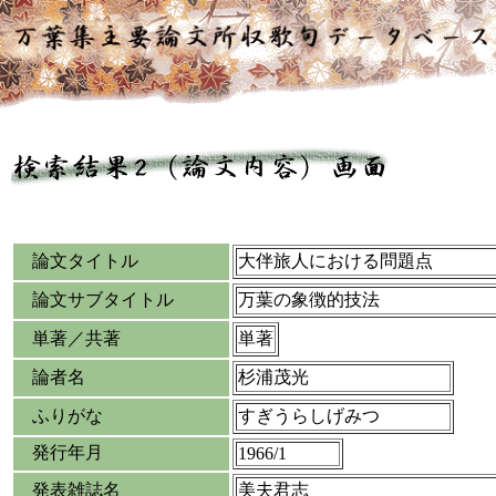
論文タイトル
大伴旅人における問題点
論文サブタイトル
万葉の象徴的技法
単著／共著
単著
論者名
杉浦茂光
ふりがな
すぎうらしげみつ
発行年月
1966/1
発表雑誌名
美夫君志