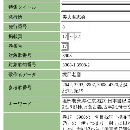
特集タイトル
発行所
美夫君志会
発行番号
8
掲載頁
17
～
22
巻番号
17
対象歌番号
3908
対象歌句番号
3908-1,3908-2
歌作者データ
境部老麿
2642, 3593, 3907, 3908, 4320, 記
参考歌番号
紀12, 紀19
境部老麿,恭仁京,枕詞,日本書紀,
キーワード
記,厚顔抄,万葉古義,古事記,母音
巻17・3908の一句目枕詞「楯
乃」の「伊」つまり「射」に掛
しかし崇神紀から「伊豆美乃河