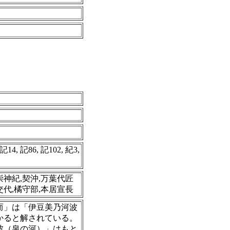
4, 記14, 記86, 記102, 紀3,
崇神紀,契沖,万葉代匠
交代,橘守部,本居宣長
並而」は「伊豆美乃河波
かると解されている。
波（泉の河）」はもと