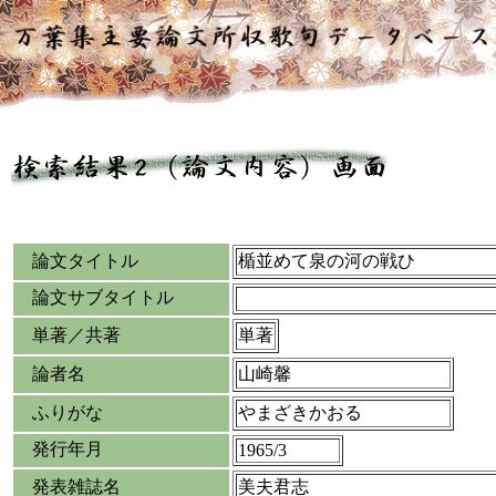
論文タイトル
楯並めて泉の河の戦ひ
論文サブタイトル
単著／共著
単著
論者名
山崎馨
ふりがな
やまざきかおる
発行年月
1965/3
発表雑誌名
美夫君志