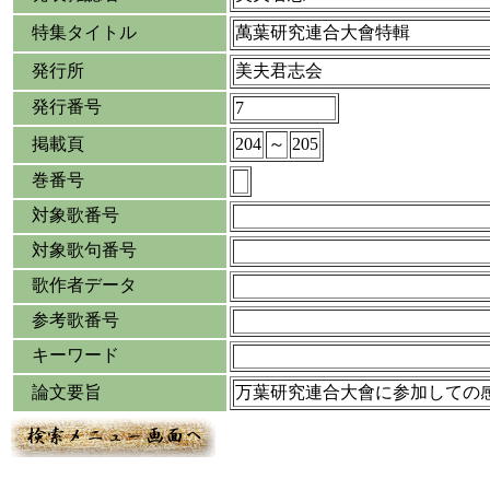
特集タイトル
萬葉研究連合大會特輯
発行所
美夫君志会
発行番号
7
掲載頁
204
～
205
巻番号
対象歌番号
対象歌句番号
歌作者データ
参考歌番号
キーワード
論文要旨
万葉研究連合大會に参加しての感