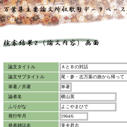
論文タイトル
ＡとＢの対話
論文サブタイトル
尾・参・志万葉の旅から帰って
単著／共著
単著
論者名
横山英
ふりがな
よこやまひで
発行年月
1964/6
発表雑誌名
美夫君志