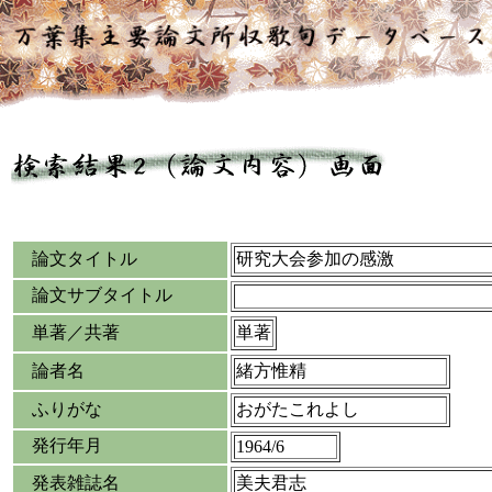
論文タイトル
研究大会参加の感激
論文サブタイトル
単著／共著
単著
論者名
緒方惟精
ふりがな
おがたこれよし
発行年月
1964/6
発表雑誌名
美夫君志