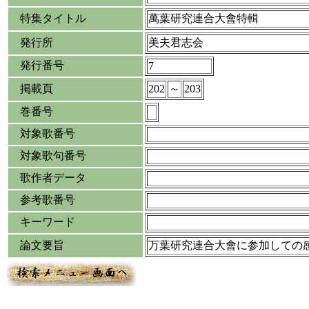
特集タイトル
萬葉研究連合大會特輯
発行所
美夫君志会
発行番号
7
掲載頁
202
～
203
巻番号
対象歌番号
対象歌句番号
歌作者データ
参考歌番号
キーワード
論文要旨
万葉研究連合大會に参加しての感