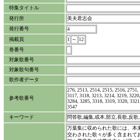
特集タイトル
発行所
美夫君志会
発行番号
4
掲載頁
1
～
12
巻番号
対象歌番号
対象歌句番号
歌作者データ
276, 2513, 2514, 2515, 2516, 2751,
3117, 3118, 3213, 3214, 3219, 3220
参考歌番号
3284, 3285, 3318, 3319, 3320, 3321
3547
キーワード
問答歌,編集,或本,部立,長歌,反歌
万葉集に収められた歌には、本
交わされた歌々が多く含まれて