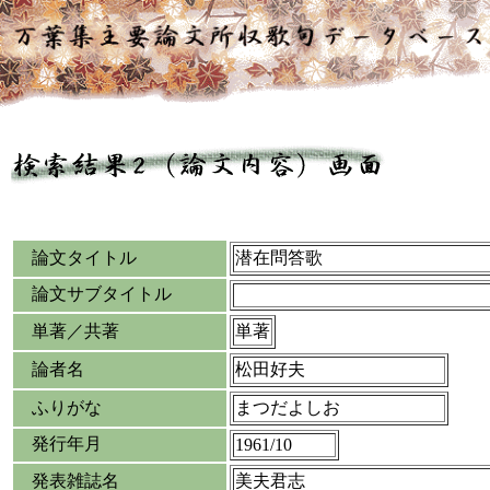
論文タイトル
潜在問答歌
論文サブタイトル
単著／共著
単著
論者名
松田好夫
ふりがな
まつだよしお
発行年月
1961/10
発表雑誌名
美夫君志