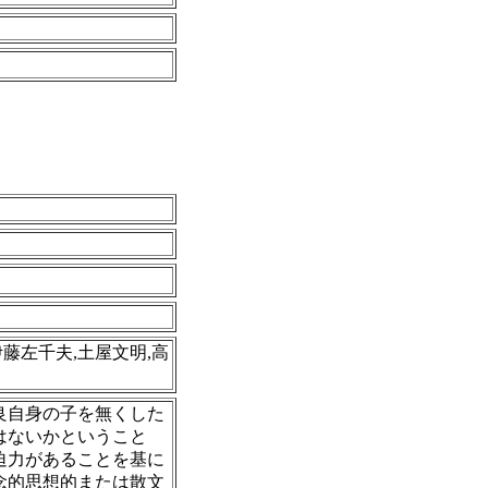
伊藤左千夫,土屋文明,高
良自身の子を無くした
はないかということ
迫力があることを基に
念的思想的または散文