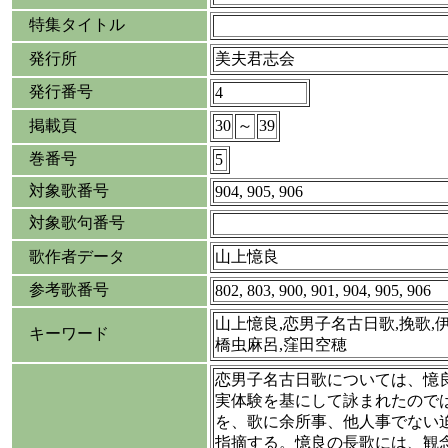
特集タイトル
発行所
美夫君志会
発行番号
4
掲載頁
30
～
39
巻番号
5
対象歌番号
904, 905, 906
対象歌句番号
歌作者データ
山上憶良
参考歌番号
802, 803, 900, 901, 904, 905, 906
山上憶良,恋男子名古日歌,挽歌,
キーワード
橋虫麻呂,窪田空穂
恋男子名古日歌については、憶
実体験を基にして詠まれたので
を、歌に余所事、他人事でない
指摘する。憶良の長歌には、観