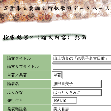
論文タイトル
山上憶良の「恋男子名古日歌」
論文サブタイトル
単著／共著
単著
論者名
服部喜美子
ふりがな
はっとりきみこ
発行年月
1961/10
発表雑誌名
美夫君志