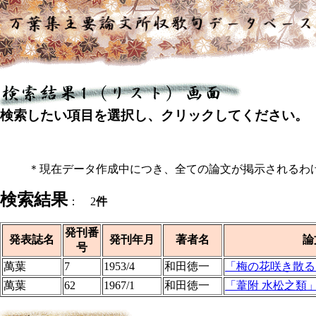
検索したい項目を選択し、クリックしてください。
＊現在データ作成中につき、全ての論文が掲示されるわ
検索結果
： 2
件
発刊番
発表誌名
発刊年月
著者名
論
号
萬葉
7
1953/4
和田徳一
「梅の花咲き散る
萬葉
62
1967/1
和田徳一
「葦附 水松之類