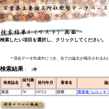
検索したい項目を選択し、クリックしてください。
＊現在データ作成中につき、全ての論文が掲示されるわ
検索結果
： 1
件
発刊番
発表誌名
発刊年月
著者名
論
号
萬葉
78
1972/2
堀勝
萬葉集“ムロノキ”