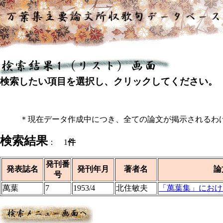
検索したい項目を選択し、クリックしてください。
＊現在データ作成中につき、全ての論文が掲示されるわ
検索結果
： 1
件
発刊番
発表誌名
発刊年月
著者名
論
号
萬葉
7
1953/4
北住敏夫
「萬葉集」におけ