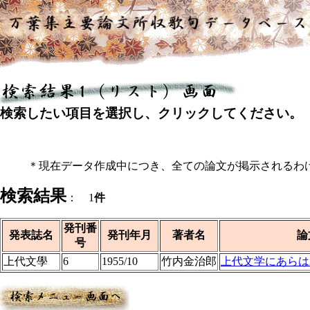
検索したい項目を選択し、クリックしてください。
＊現在データ作成中につき、全ての論文が掲示されるわ
検索結果
： 1
件
発刊番
発表誌名
発刊年月
著者名
論
号
上代文學
6
1955/10
竹内金治郎
上代文学にあらは