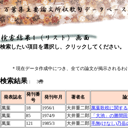
検索したい項目を選択し、クリックしてください。
＊現在データ作成中につき、全ての論文が掲示されるわ
検索結果
： 3
件
発刊番
発表誌名
発刊年月
著者名
論
号
萬葉
18
1956/1
大井重二郎
萬葉歌枕に関する
萬葉
85
1974/9
大井重二郎
「大池」の勝間田
萬葉
121
1985/3
大井重二郎
毛無(けなし)乃岳