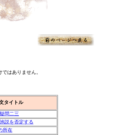
けではありません。
文タイトル
疑問二三
池説を否定する
の所在