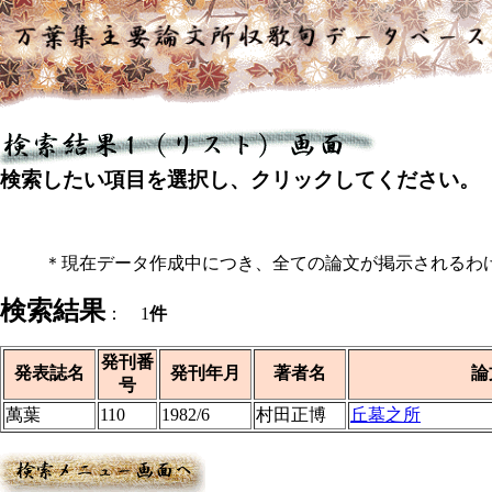
検索したい項目を選択し、クリックしてください。
＊現在データ作成中につき、全ての論文が掲示されるわ
検索結果
： 1
件
発刊番
発表誌名
発刊年月
著者名
論
号
萬葉
110
1982/6
村田正博
丘墓之所