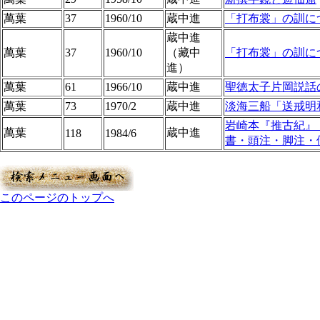
萬葉
37
1960/10
蔵中進
「打布裳」の訓に
蔵中進
萬葉
37
1960/10
（藏中
「打布裳」の訓に
進）
萬葉
61
1966/10
蔵中進
聖徳太子片岡説話
萬葉
73
1970/2
蔵中進
淡海三船「送戒明
岩崎本『推古紀』
萬葉
蔵中進
118
1984/6
書・頭注・脚注・
このページのトップへ