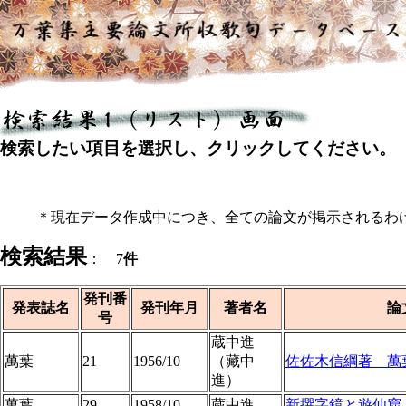
検索したい項目を選択し、クリックしてください。
＊現在データ作成中につき、全ての論文が掲示されるわ
検索結果
： 7
件
発刊番
発表誌名
発刊年月
著者名
論
号
蔵中進
萬葉
21
1956/10
（藏中
佐佐木信綱著 萬
進）
萬葉
29
1958/10
蔵中進
新撰字鏡と遊仙窟