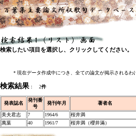
検索したい項目を選択し、クリックしてください。
＊現在データ作成中につき、全ての論文が掲示されるわ
検索結果
： 2
件
発刊番
発表誌名
発刊年月
著者名
号
美夫君志
7
1964/6
桜井満
萬葉
40
1961/7
桜井満（櫻井滿）