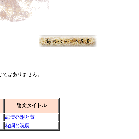
けではありません。
論文タイトル
恋情発想と菅
枕詞と呪農