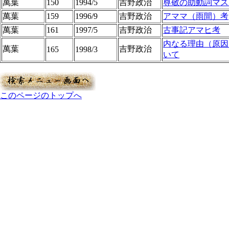
萬葉
150
1994/5
吉野政治
尊敬の助動詞マス
萬葉
159
1996/9
吉野政治
アママ（雨間）考
萬葉
161
1997/5
吉野政治
古事記アマヒ考
内なる理由（原因
萬葉
吉野政治
165
1998/3
いて
このページのトップへ