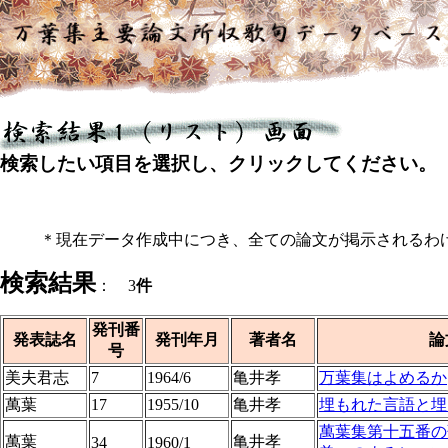
検索したい項目を選択し、クリックしてください。
＊現在データ作成中につき、全ての論文が掲示されるわ
検索結果
： 3
件
発刊番
発表誌名
発刊年月
著者名
論
号
美夫君志
7
1964/6
亀井孝
万葉集はよめるか
萬葉
17
1955/10
亀井孝
埋もれた言語と埋
萬葉集第十五番の
萬葉
亀井孝
34
1960/1