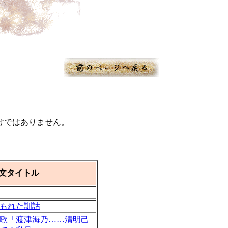
けではありません。
文タイトル
もれた訓詁
歌「渡津海乃……清明己