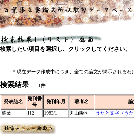
検索したい項目を選択し、クリックしてください。
＊現在データ作成中につき、全ての論文が掲示されるわ
検索結果
： 1
件
発刊番
発表誌名
発刊年月
著者名
論
号
萬葉
112
1983/1
丸山隆司
うたと文字（うた